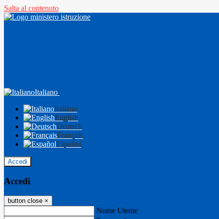
Salta al contenuto
Italiano
Italiano
English
Deutsch
Français
Español
Accedi
Accedi
button close
×
Nome Utente