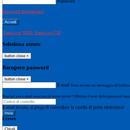
Password
Password dimenticata?
-
Entra con SPID
Entra con CIE
Seleziona utente
button close
×
Recupero password
button close
×
E-mail
Verrà inviato un messaggio all'indirizz
Non hai una e-mail associata al nome utente? Effettua il reset della password tram
E-mail inviata, si prega di controllare la casella di posta elettronica!
Errore
Chiudi