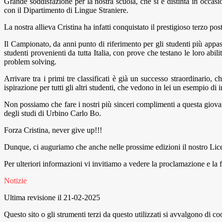
Grande soddisfazione per la nostra scuola, che si è distinta in occas
con il Dipartimento di Lingue Straniere.
La nostra allieva Cristina ha infatti conquistato il prestigioso terzo pos
Il Campionato, da anni punto di riferimento per gli studenti più appas
studenti provenienti da tutta Italia, con prove che testano le loro abili
problem solving.
Arrivare tra i primi tre classificati è già un successo straordinario,
ispirazione per tutti gli altri studenti, che vedono in lei un esempio d
Non possiamo che fare i nostri più sinceri complimenti a questa giovan
degli studi di Urbino Carlo Bo.
Forza Cristina,
never give up
!!!
Dunque, ci auguriamo che anche nelle prossime edizioni il nostro Liceo 
Per ulteriori informazioni vi invitiamo a vedere la proclamazione e la f
Notizie
Ultima revisione il 21-02-2025
Questo sito o gli strumenti terzi da questo utilizzati si avvalgono di coo