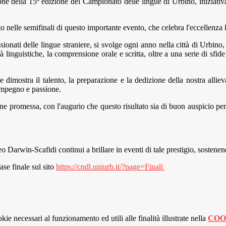
ione della 15ª edizione del Campionato delle lingue di Urbino, iniziati
to nelle semifinali di questo importante evento, che celebra l'eccellenza l
sionati delle lingue straniere, si svolge ogni anno nella città di Urbi
tà linguistiche, la comprensione orale e scritta, oltre a una serie di sfide
 che dimostra il talento, la preparazione e la dedizione della nostra al
i impegno e passione.
e promessa, con l'augurio che questo risultato sia di buon auspicio per l
Darwin-Scafidi continui a brillare in eventi di tale prestigio, sostenend
ase finale sul sito
https://cndl.uniurb.it/?page=Finali
kie necessari al funzionamento ed utili alle finalità illustrate nella
COO