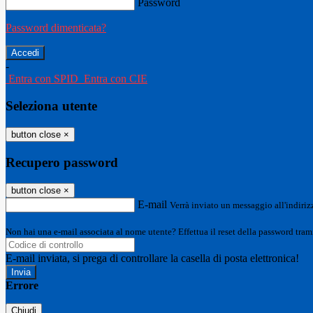
Password
Password dimenticata?
-
Entra con SPID
Entra con CIE
Seleziona utente
button close
×
Recupero password
button close
×
E-mail
Verrà inviato un messaggio all'indirizz
Non hai una e-mail associata al nome utente? Effettua il reset della password tram
E-mail inviata, si prega di controllare la casella di posta elettronica!
Errore
Chiudi