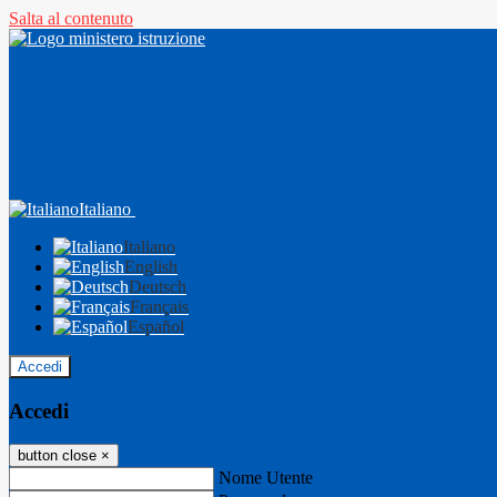
Salta al contenuto
Italiano
Italiano
English
Deutsch
Français
Español
Accedi
Accedi
button close
×
Nome Utente