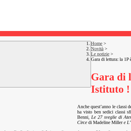
Home
>
Novità
>
Le notizie
>
Gara di lettura: la 1P 
Gara di 
Istituto !
Anche quest’anno le classi de
ha visto ben sedici classi s
Benni
, Le 27 sveglie di At
Circe
di Madeline Miller
e L