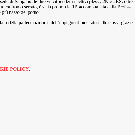
sede di Sangano: le due vincitrici dei rispettivi plessi, 2N e 2BS, oltre
 un confronto serrato, è stata proprio la 1P, accompagnata dalla Prof.ssa
 più basso del podio.
ti della partecipazione e dell’impegno dimostrato dalle classi, grazie
KIE POLICY
.