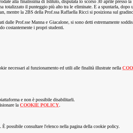
ate alla finalissima di Istituto, disputata lo scorso 30 aprile presso la 
 ha totalizzato il punteggio più alto tra le eliminate. E a spuntarla, dopo
, mentre la 2BS della Prof.ssa Raffaella Ricci si posiziona sul gradino
i dalle Prof.sse Manna e Giacalone, si sono detti estremamente soddisfat
do costantemente i propri studenti.
kie necessari al funzionamento ed utili alle finalità illustrate nella
COO
attaforma e non è possibile disabilitarli.
isionare la
COOKIE POLICY
.
 È possibile consultare l'elenco nella pagina della cookie policy.