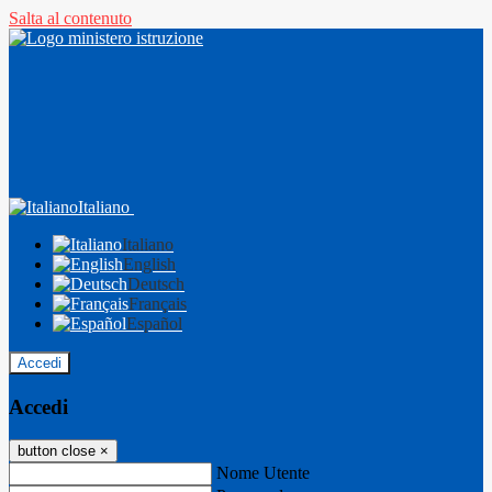
Salta al contenuto
Italiano
Italiano
English
Deutsch
Français
Español
Accedi
Accedi
button close
×
Nome Utente