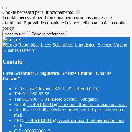
Cookie necessari per il funzionamento
I cookie necessari per il funzionamento non possono essere
disabilitati. È possibile consultare l'elenco nella pagina della cookie
policy.
Accetta tutti
Salva le preferenze
Liceo Scientifico, Linguistico, Scienze Umane
"Charles Darwin"
Contatti
Liceo Scientifico, Linguistico, Scienze Umane "Charles
Darwin"
Viale Papa Giovanni XXIII, 25 - Rivoli (TO)
Tel:
011 958 67 56
Tel:
011 908 71 84 (Liceo Scafidi - Sangano)
Email:
TOPS10000T@istruzione.it
Link per inviare una mail
Email:
accessibilita@lsdarwinrivoli.eu
Link per inviare una
mail
PEC:
TOPS10000T@pec.istruzione.it
Link per inviare una
mail
C.F.: 86009890012