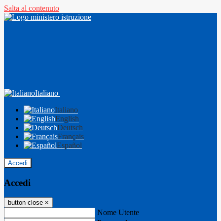
Salta al contenuto
Italiano
Italiano
English
Deutsch
Français
Español
Accedi
Accedi
button close
×
Nome Utente