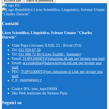
Accetta tutti
Salva le preferenze
Liceo Scientifico, Linguistico, Scienze Umane
"Charles Darwin"
Contatti
Liceo Scientifico, Linguistico, Scienze Umane "Charles
Darwin"
Viale Papa Giovanni XXIII, 25 - Rivoli (TO)
Tel:
011 958 67 56
Tel:
011 908 71 84 (Liceo Scafidi - Sangano)
Email:
TOPS10000T@istruzione.it
Link per inviare una mail
Email:
accessibilita@lsdarwinrivoli.eu
Link per inviare una
mail
PEC:
TOPS10000T@pec.istruzione.it
Link per inviare una
mail
C.F.: 86009890012
Codice IPA: istsc_tops10000t
Sito Web realizzato da Stefano Pipia
Seguici su