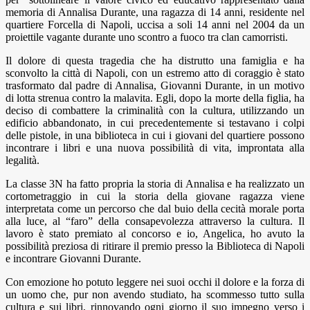
memoria di Annalisa Durante, una ragazza di 14 anni, residente nel
quartiere Forcella di Napoli, uccisa a soli 14 anni nel 2004 da un
proiettile vagante durante uno scontro a fuoco tra clan camorristi.
Il dolore di questa tragedia che ha distrutto una famiglia e ha
sconvolto la città di Napoli, con un estremo atto di coraggio è stato
trasformato dal padre di Annalisa, Giovanni Durante, in un motivo
di lotta strenua contro la malavita. Egli, dopo la morte della figlia, ha
deciso di combattere la criminalità con la cultura, utilizzando un
edificio abbandonato, in cui precedentemente si testavano i colpi
delle pistole, in una biblioteca in cui i giovani del quartiere possono
incontrare i libri e una nuova possibilità di vita, improntata alla
legalità.
La classe 3N ha fatto propria la storia di Annalisa e ha realizzato un
cortometraggio in cui la storia della giovane ragazza viene
interpretata come un percorso che dal buio della cecità morale porta
alla luce, al “faro” della consapevolezza attraverso la cultura. Il
lavoro è stato premiato al concorso e io, Angelica, ho avuto la
possibilità preziosa di ritirare il premio presso la Biblioteca di Napoli
e incontrare Giovanni Durante.
Con emozione ho potuto leggere nei suoi occhi il dolore e la forza di
un uomo che, pur non avendo studiato, ha scommesso tutto sulla
cultura e sui libri, rinnovando ogni giorno il suo impegno verso i