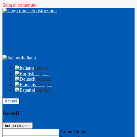
Salta al contenuto
Italiano
Italiano
English
Deutsch
Français
Español
Accedi
Accedi
button close
×
Nome Utente