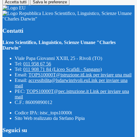
Accetta tutti
Salva le preferenze
Liceo Scientifico, Linguistico, Scienze Umane
"Charles Darwin"
Contatti
Liceo Scientifico, Linguistico, Scienze Umane "Charles
Darwin"
Viale Papa Giovanni XXIII, 25 - Rivoli (TO)
Tel:
011 958 67 56
Tel:
011 908 71 84 (Liceo Scafidi - Sangano)
Email:
TOPS10000T@istruzione.it
Link per inviare una mail
Email:
accessibilita@lsdarwinrivoli.eu
Link per inviare una
mail
PEC:
TOPS10000T@pec.istruzione.it
Link per inviare una
mail
C.F.: 86009890012
Codice IPA: istsc_tops10000t
Sito Web realizzato da Stefano Pipia
Seguici su