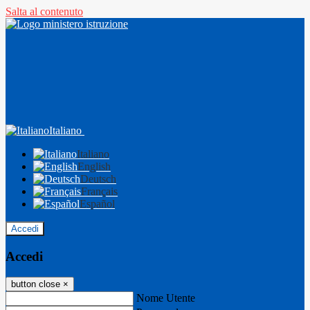
Salta al contenuto
Italiano
Italiano
English
Deutsch
Français
Español
Accedi
Accedi
button close
×
Nome Utente