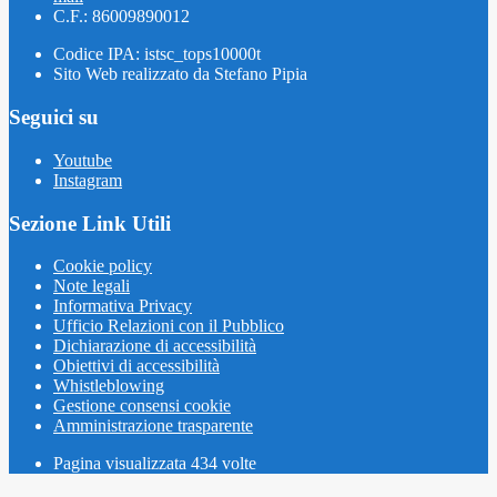
C.F.: 86009890012
Codice IPA: istsc_tops10000t
Sito Web realizzato da Stefano Pipia
Seguici su
Youtube
Instagram
Sezione Link Utili
Cookie policy
Note legali
Informativa Privacy
Ufficio Relazioni con il Pubblico
Dichiarazione di accessibilità
Obiettivi di accessibilità
Whistleblowing
Gestione consensi cookie
Amministrazione trasparente
Pagina visualizzata
434
volte