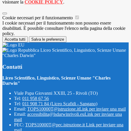
visionare la
COOKIE POLICY
.
Cookie necessari per il funzionamento
I cookie necessari per il funzionamento non possono essere
disabilitati. È possibile consultare l'elenco nella pagina della cookie
policy.
Accetta tutti
Salva le preferenze
Liceo Scientifico, Linguistico, Scienze Umane
"Charles Darwin"
Contatti
Liceo Scientifico, Linguistico, Scienze Umane "Charles
Darwin"
Viale Papa Giovanni XXIII, 25 - Rivoli (TO)
Tel:
011 958 67 56
Tel:
011 908 71 84 (Liceo Scafidi - Sangano)
Email:
TOPS10000T@istruzione.it
Link per inviare una mail
Email:
accessibilita@lsdarwinrivoli.eu
Link per inviare una
mail
PEC:
TOPS10000T@pec.istruzione.it
Link per inviare una
mail