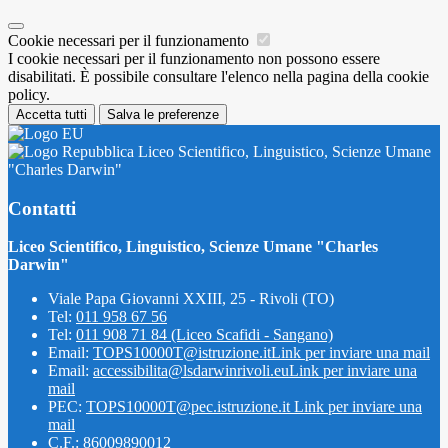
Cookie necessari per il funzionamento
I cookie necessari per il funzionamento non possono essere
disabilitati. È possibile consultare l'elenco nella pagina della cookie
policy.
Accetta tutti
Salva le preferenze
Liceo Scientifico, Linguistico, Scienze Umane
"Charles Darwin"
Contatti
Liceo Scientifico, Linguistico, Scienze Umane "Charles
Darwin"
Viale Papa Giovanni XXIII, 25 - Rivoli (TO)
Tel:
011 958 67 56
Tel:
011 908 71 84 (Liceo Scafidi - Sangano)
Email:
TOPS10000T@istruzione.it
Link per inviare una mail
Email:
accessibilita@lsdarwinrivoli.eu
Link per inviare una
mail
PEC:
TOPS10000T@pec.istruzione.it
Link per inviare una
mail
C.F.: 86009890012