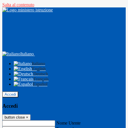
Salta al contenuto
Italiano
Italiano
English
Deutsch
Français
Español
Accedi
Accedi
button close
×
Nome Utente