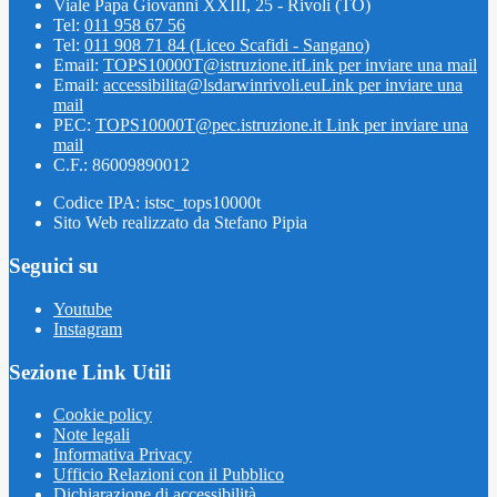
Viale Papa Giovanni XXIII, 25 - Rivoli (TO)
Tel:
011 958 67 56
Tel:
011 908 71 84 (Liceo Scafidi - Sangano)
Email:
TOPS10000T@istruzione.it
Link per inviare una mail
Email:
accessibilita@lsdarwinrivoli.eu
Link per inviare una
mail
PEC:
TOPS10000T@pec.istruzione.it
Link per inviare una
mail
C.F.: 86009890012
Codice IPA: istsc_tops10000t
Sito Web realizzato da Stefano Pipia
Seguici su
Youtube
Instagram
Sezione Link Utili
Cookie policy
Note legali
Informativa Privacy
Ufficio Relazioni con il Pubblico
Dichiarazione di accessibilità