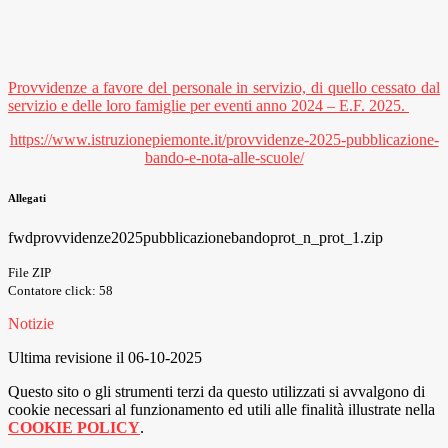
Provvidenze a favore del personale in servizio, di quello cessato dal
servizio e delle loro famiglie per eventi anno 2024 – E.F. 2025.
https://www.istruzionepiemonte.it/provvidenze-2025-pubblicazione-
bando-e-nota-alle-scuole/
Allegati
fwdprovvidenze2025pubblicazionebandoprot_n_prot_1.zip
File ZIP
Contatore click: 58
Notizie
Ultima revisione il 06-10-2025
Questo sito o gli strumenti terzi da questo utilizzati si avvalgono di
cookie necessari al funzionamento ed utili alle finalità illustrate nella
COOKIE POLICY
.