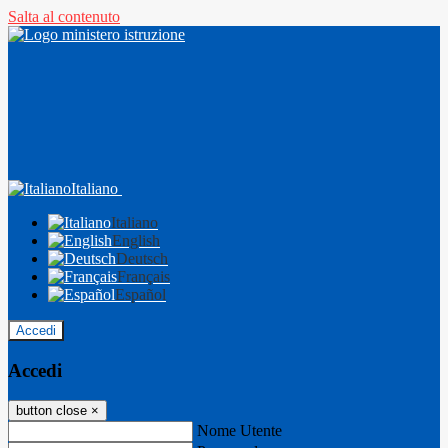
Salta al contenuto
Italiano
Italiano
English
Deutsch
Français
Español
Accedi
Accedi
button close
×
Nome Utente