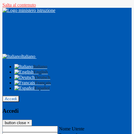
Salta al contenuto
Italiano
Italiano
English
Deutsch
Français
Español
Accedi
Accedi
button close
×
Nome Utente