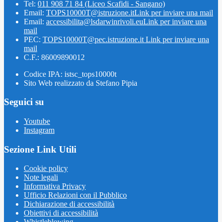
Tel:
011 908 71 84 (Liceo Scafidi - Sangano)
Email:
TOPS10000T@istruzione.it
Link per inviare una mail
Email:
accessibilita@lsdarwinrivoli.eu
Link per inviare una
mail
PEC:
TOPS10000T@pec.istruzione.it
Link per inviare una
mail
C.F.: 86009890012
Codice IPA: istsc_tops10000t
Sito Web realizzato da Stefano Pipia
Seguici su
Youtube
Instagram
Sezione Link Utili
Cookie policy
Note legali
Informativa Privacy
Ufficio Relazioni con il Pubblico
Dichiarazione di accessibilità
Obiettivi di accessibilità
Whistleblowing