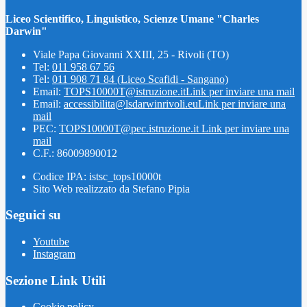
Liceo Scientifico, Linguistico, Scienze Umane "Charles
Darwin"
Viale Papa Giovanni XXIII, 25 - Rivoli (TO)
Tel:
011 958 67 56
Tel:
011 908 71 84 (Liceo Scafidi - Sangano)
Email:
TOPS10000T@istruzione.it
Link per inviare una mail
Email:
accessibilita@lsdarwinrivoli.eu
Link per inviare una
mail
PEC:
TOPS10000T@pec.istruzione.it
Link per inviare una
mail
C.F.: 86009890012
Codice IPA: istsc_tops10000t
Sito Web realizzato da Stefano Pipia
Seguici su
Youtube
Instagram
Sezione Link Utili
Cookie policy