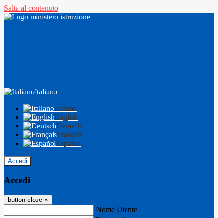
Salta al contenuto
Italiano
Italiano
English
Deutsch
Français
Español
Accedi
Accedi
button close
×
Nome Utente