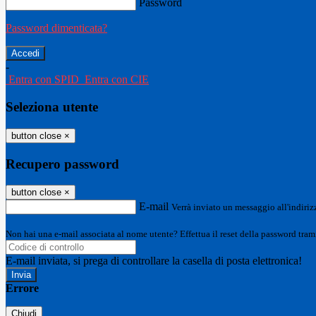
Password
Password dimenticata?
-
Entra con SPID
Entra con CIE
Seleziona utente
button close
×
Recupero password
button close
×
E-mail
Verrà inviato un messaggio all'indirizz
Non hai una e-mail associata al nome utente? Effettua il reset della password tram
E-mail inviata, si prega di controllare la casella di posta elettronica!
Errore
Chiudi