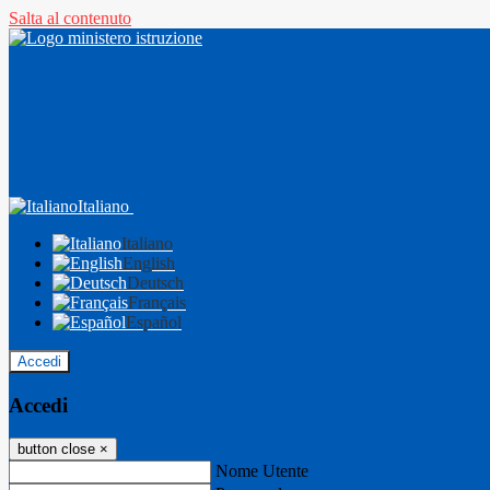
Salta al contenuto
Italiano
Italiano
English
Deutsch
Français
Español
Accedi
Accedi
button close
×
Nome Utente