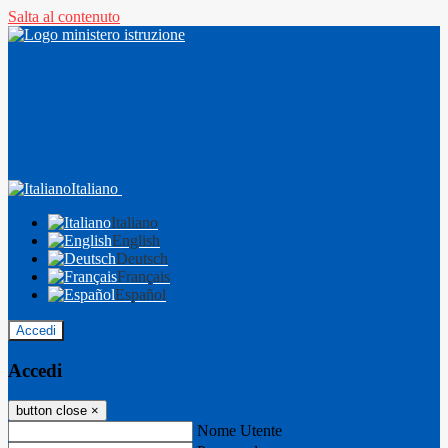
Salta al contenuto
Italiano
Italiano
English
Deutsch
Français
Español
Accedi
Accedi
button close
×
Nome Utente