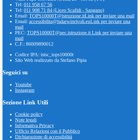
Tel:
011 958 67 56
Tel:
011 908 71 84 (Liceo Scafidi - Sangano)
Email:
TOPS10000T@istruzione.it
Link per inviare una mail
Email:
accessibilita@lsdarwinrivoli.eu
Link per inviare una
mail
PEC:
TOPS10000T@pec.istruzione.it
Link per inviare una
mail
C.F.: 86009890012
Codice IPA: istsc_tops10000t
Sito Web realizzato da Stefano Pipia
Seguici su
Youtube
Instagram
Sezione Link Utili
Cookie policy
Note legali
Informativa Privacy
Ufficio Relazioni con il Pubblico
Dichiarazione di accessibilità