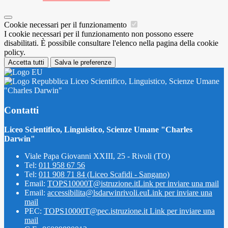
Cookie necessari per il funzionamento
I cookie necessari per il funzionamento non possono essere
disabilitati. È possibile consultare l'elenco nella pagina della cookie
policy.
Accetta tutti
Salva le preferenze
Liceo Scientifico, Linguistico, Scienze Umane
"Charles Darwin"
Contatti
Liceo Scientifico, Linguistico, Scienze Umane "Charles
Darwin"
Viale Papa Giovanni XXIII, 25 - Rivoli (TO)
Tel:
011 958 67 56
Tel:
011 908 71 84 (Liceo Scafidi - Sangano)
Email:
TOPS10000T@istruzione.it
Link per inviare una mail
Email:
accessibilita@lsdarwinrivoli.eu
Link per inviare una
mail
PEC:
TOPS10000T@pec.istruzione.it
Link per inviare una
mail