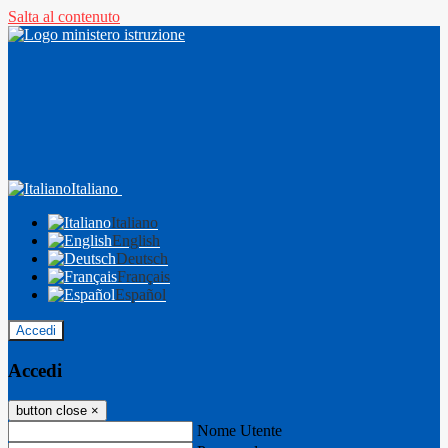
Salta al contenuto
Italiano
Italiano
English
Deutsch
Français
Español
Accedi
Accedi
button close
×
Nome Utente