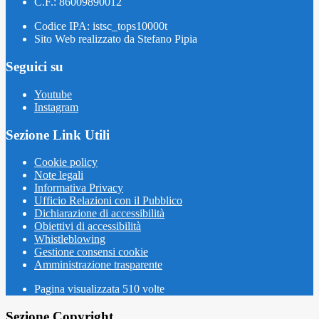
C.F.: 86009890012
Codice IPA: istsc_tops10000t
Sito Web realizzato da Stefano Pipia
Seguici su
Youtube
Instagram
Sezione Link Utili
Cookie policy
Note legali
Informativa Privacy
Ufficio Relazioni con il Pubblico
Dichiarazione di accessibilità
Obiettivi di accessibilità
Whistleblowing
Gestione consensi cookie
Amministrazione trasparente
Pagina visualizzata
510
volte
Sezione Copyright