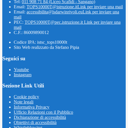
Tel:
011 908 71 84 (Liceo Scafidi - Sangano)
Email:
TOPS10000T@istruzione.it
Link per inviare una mail
Email:
accessibilita@lsdarwinrivoli.eu
Link per inviare una
mail
PEC:
TOPS10000T@pec.istruzione.it
Link per inviare una
mail
C.F.: 86009890012
Codice IPA: istsc_tops10000t
Sito Web realizzato da Stefano Pipia
Seguici su
Youtube
Instagram
Sezione Link Utili
Cookie policy
Note legali
Informativa Privacy
Ufficio Relazioni con il Pubblico
Dichiarazione di accessibilità
Obiettivi di accessibilità
Whistleblowing