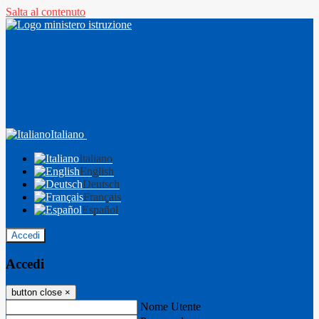
Salta al contenuto
Italiano
Italiano
English
Deutsch
Français
Español
Accedi
Accedi
button close
×
Nome Utente