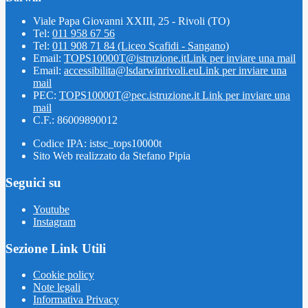
Viale Papa Giovanni XXIII, 25 - Rivoli (TO)
Tel:
011 958 67 56
Tel:
011 908 71 84 (Liceo Scafidi - Sangano)
Email:
TOPS10000T@istruzione.it
Link per inviare una mail
Email:
accessibilita@lsdarwinrivoli.eu
Link per inviare una
mail
PEC:
TOPS10000T@pec.istruzione.it
Link per inviare una
mail
C.F.: 86009890012
Codice IPA: istsc_tops10000t
Sito Web realizzato da Stefano Pipia
Seguici su
Youtube
Instagram
Sezione Link Utili
Cookie policy
Note legali
Informativa Privacy