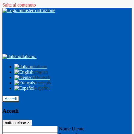
Salta al contenuto
Italiano
Italiano
English
Deutsch
Français
Español
Accedi
Accedi
button close
×
Nome Utente