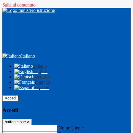
Salta al contenuto
Italiano
Italiano
English
Deutsch
Français
Español
Accedi
Accedi
button close
×
Nome Utente