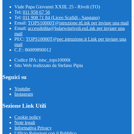
Viale Papa Giovanni XXIII, 25 - Rivoli (TO)
Tel:
011 958 67 56
Tel:
011 908 71 84 (Liceo Scafidi - Sangano)
Email:
TOPS10000T@istruzione.it
Link per inviare una mail
Email:
accessibilita@lsdarwinrivoli.eu
Link per inviare una
mail
PEC:
TOPS10000T@pec.istruzione.it
Link per inviare una
mail
C.F.: 86009890012
Codice IPA: istsc_tops10000t
Sito Web realizzato da Stefano Pipia
Seguici su
Youtube
Instagram
Sezione Link Utili
Cookie policy
Note legali
Informativa Privacy
Ufficio Relazioni con il Pubblico