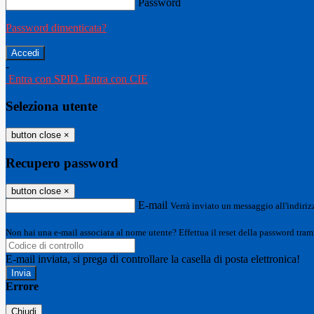
Password
Password dimenticata?
-
Entra con SPID
Entra con CIE
Seleziona utente
button close
×
Recupero password
button close
×
E-mail
Verrà inviato un messaggio all'indirizz
Non hai una e-mail associata al nome utente? Effettua il reset della password tram
E-mail inviata, si prega di controllare la casella di posta elettronica!
Errore
Chiudi