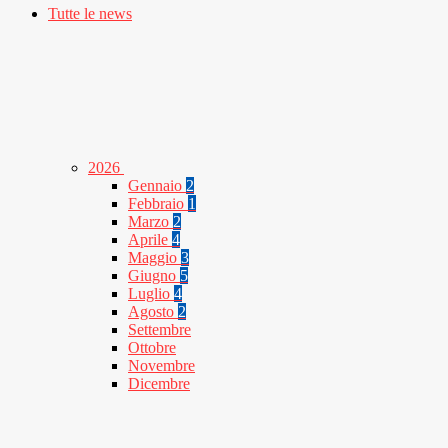
Tutte le news
2026
Gennaio
2
Febbraio
1
Marzo
2
Aprile
4
Maggio
3
Giugno
5
Luglio
4
Agosto
2
Settembre
Ottobre
Novembre
Dicembre