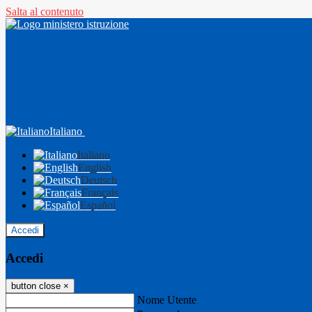
Salta al contenuto
Italiano
Italiano
English
Deutsch
Français
Español
Accedi
Accedi
button close
×
Nome Utente