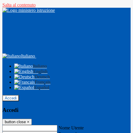
Salta al contenuto
Italiano
Italiano
English
Deutsch
Français
Español
Accedi
Accedi
button close
×
Nome Utente