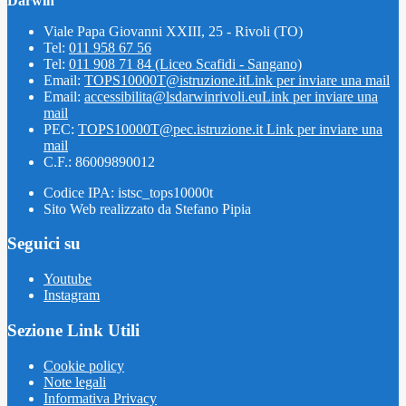
Darwin"
Viale Papa Giovanni XXIII, 25 - Rivoli (TO)
Tel:
011 958 67 56
Tel:
011 908 71 84 (Liceo Scafidi - Sangano)
Email:
TOPS10000T@istruzione.it
Link per inviare una mail
Email:
accessibilita@lsdarwinrivoli.eu
Link per inviare una
mail
PEC:
TOPS10000T@pec.istruzione.it
Link per inviare una
mail
C.F.: 86009890012
Codice IPA: istsc_tops10000t
Sito Web realizzato da Stefano Pipia
Seguici su
Youtube
Instagram
Sezione Link Utili
Cookie policy
Note legali
Informativa Privacy