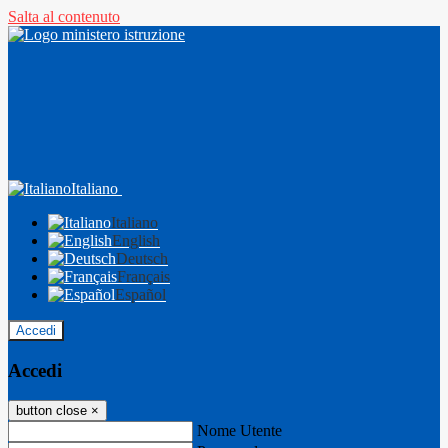
Salta al contenuto
Italiano
Italiano
English
Deutsch
Français
Español
Accedi
Accedi
button close
×
Nome Utente