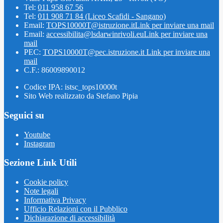
Tel:
011 958 67 56
Tel:
011 908 71 84 (Liceo Scafidi - Sangano)
Email:
TOPS10000T@istruzione.it
Link per inviare una mail
Email:
accessibilita@lsdarwinrivoli.eu
Link per inviare una
mail
PEC:
TOPS10000T@pec.istruzione.it
Link per inviare una
mail
C.F.: 86009890012
Codice IPA: istsc_tops10000t
Sito Web realizzato da Stefano Pipia
Seguici su
Youtube
Instagram
Sezione Link Utili
Cookie policy
Note legali
Informativa Privacy
Ufficio Relazioni con il Pubblico
Dichiarazione di accessibilità