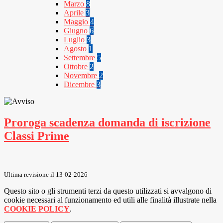
Marzo
8
Aprile
3
Maggio
4
Giugno
6
Luglio
3
Agosto
1
Settembre
5
Ottobre
2
Novembre
2
Dicembre
3
Proroga scadenza domanda di iscrizione
Classi Prime
Ultima revisione il 13-02-2026
Questo sito o gli strumenti terzi da questo utilizzati si avvalgono di
cookie necessari al funzionamento ed utili alle finalità illustrate nella
COOKIE POLICY
.